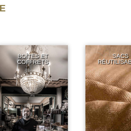
E
SACS
BOÎTES ET
RÉUTILISABLE
COFFRETS