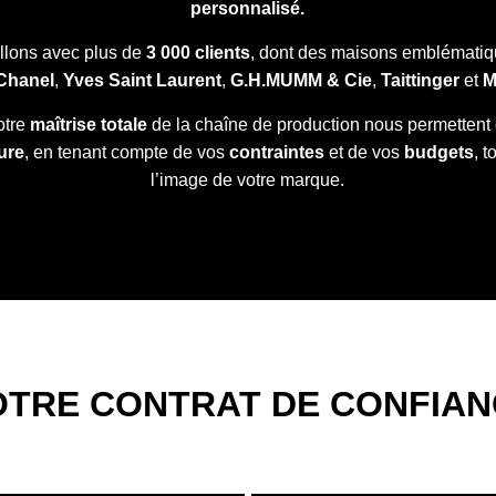
personnalisé.
illons avec plus de
3 000 clients
, dont des maisons emblémati
Chanel
,
Yves Saint Laurent
,
G.H.MUMM & Cie
,
Taittinger
et
M
notre
maîtrise totale
de la chaîne de production nous permettent 
ure
, en tenant compte de vos
contraintes
et de vos
budgets
, 
l’image de votre marque.
OTRE CONTRAT DE CONFIAN