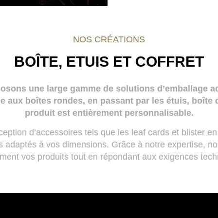
NOS CRÉATIONS
BOÎTE, ETUIS ET COFFRET
ons une large gamme de solutions d’emballage ada
he aux boîtes rondes, en passant par les étuis, boîte
produit est entièrement personnalisable.
ption d’accessoires tels que les leaf cards et blister 
s adaptés à vos dimensions. Grâce à notre expertise, 
liment vos produits tout en répondant aux exigences tech