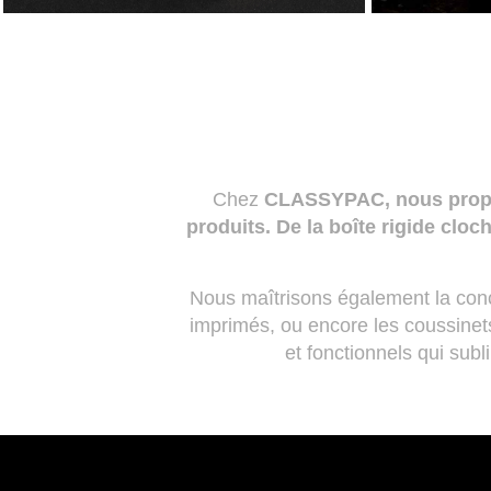
Chez
CLASSYPAC, nous propos
produits. De la boîte rigide cloc
Nous maîtrisons également la conce
imprimés, ou encore les coussinet
et fonctionnels qui sub