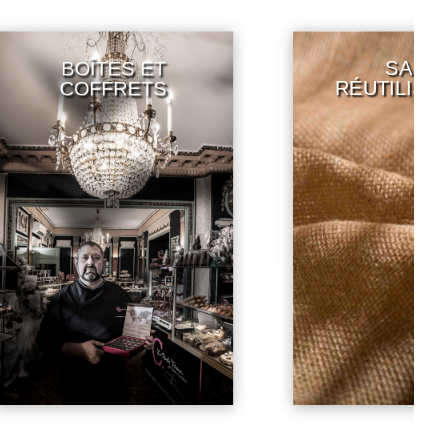
SACS
BOÎTES ET
RÉUTILISABLE
COFFRETS