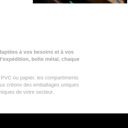
ptées à vos besoins et à vos
 d’expédition, boîte métal, chaque
en PVC ou papier, les compartiments
nous créons des emballages uniques
niques de votre secteur.