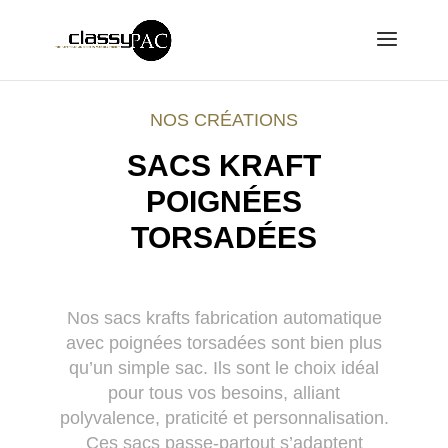
NOS CRÉATIONS
SACS KRAFT
POIGNÉES
TORSADÉES
N
os sacs krafts fabrication automatique
avec poignées torsadées sont bien plus
qu’un simple sac. Ils sont le choix idéal
pour tous vos besoins, alliant
polyvalence, praticité et personnalisation.
Ces sacs passe-partout s’adaptent