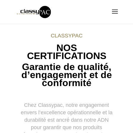
CLASSYPAC
NOS
CERTIFICATIONS
Garantie de qualité,
d’engagement et de
conformité
Chez Classypac, notre engagement
envers l’excellence opérationnelle et la
durabilité est ancré dans notre ADN
pour garantir que nos produits